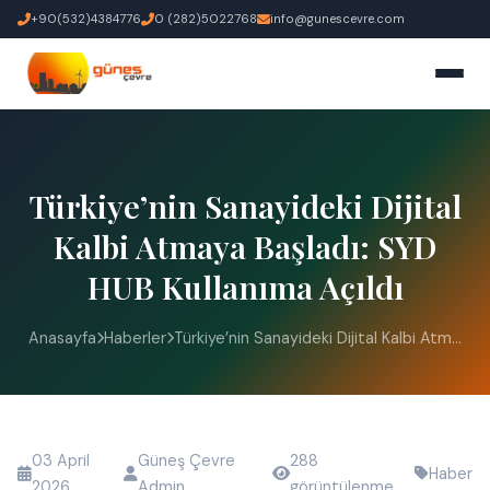
+90(532)4384776
0 (282)5022768
info@gunescevre.com
Türkiye’nin Sanayideki Dijital
Kalbi Atmaya Başladı: SYD
HUB Kullanıma Açıldı
Anasayfa
Haberler
Türkiye’nin Sanayideki Dijital Kalbi Atm...
03 April
Güneş Çevre
288
Haber
2026
Admin
görüntülenme