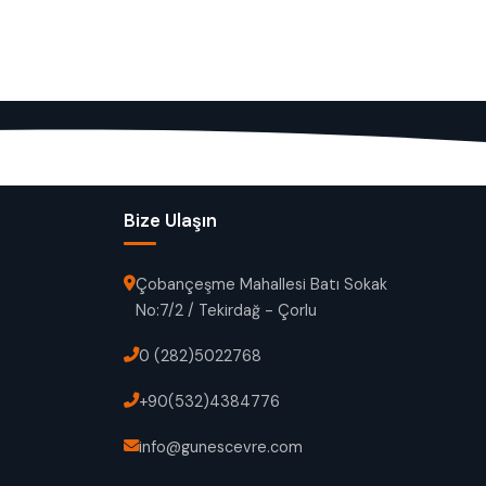
Bize Ulaşın
Çobançeşme Mahallesi Batı Sokak
No:7/2 / Tekirdağ - Çorlu
0 (282)5022768
+90(532)4384776
info@gunescevre.com