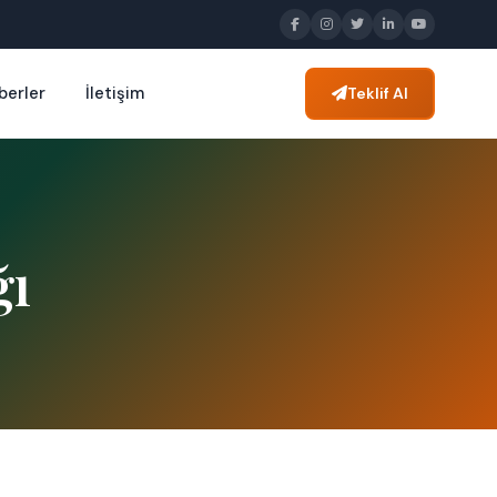
berler
İletişim
Teklif Al
ğı