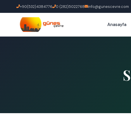
+90(532)4384776
0 (282)5022768
info@gunescevre.com
Anasayfa
S