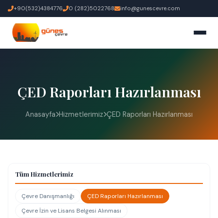
+90(532)4384776
0 (282)5022768
info@gunescevre.com
ÇED Raporları Hazırlanması
Anasayfa
Hizmetlerimiz
ÇED Raporları Hazırlanması
Tüm Hizmetlerimiz
Çevre Danışmanlığı
ÇED Raporları Hazırlanması
Çevre İzin ve Lisans Belgesi Alınması