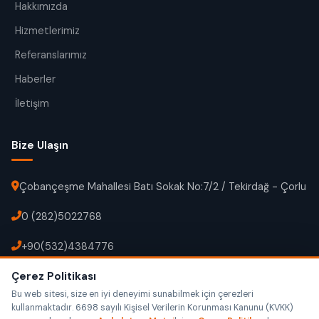
Hakkımızda
Hizmetlerimiz
Referanslarımız
Haberler
İletişim
Bize Ulaşın
Çobançeşme Mahallesi Batı Sokak No:7/2 / Tekirdağ - Çorlu
0 (282)5022768
+90(532)4384776
Çerez Politikası
info@gunescevre.com
Bu web sitesi, size en iyi deneyimi sunabilmek için çerezleri
kullanmaktadır. 6698 sayılı Kişisel Verilerin Korunması Kanunu (KVKK)